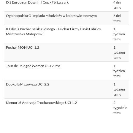
IXS European Downhill Cup - #6 Szczyrk
4 dni
temu
Ogólnopolska Olimpiada Młodzieży w kolarstwie torowym
6 dni
temu
II Edycja Puchar Szlaku Solnego – Puchar Firmy Davis Fabrics
1
Mistrzostwa Małopolski
tydzień
temu
Puchar MON UCI 1.2
1
tydzień
temu
Tour de Pologne Women UCI 2.Pro
1
tydzień
temu
Dookoła Mazowsza UCI 2.2
1
tydzień
temu
Memoriał Andrzeja Trochanowskiego UCI 1.2
2
tygodnie
temu