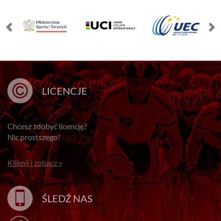
LICENCJE
Chcesz zdobyć licencję?
Nic prostszego!
Kliknij i zobacz »
ŚLEDŹ NAS