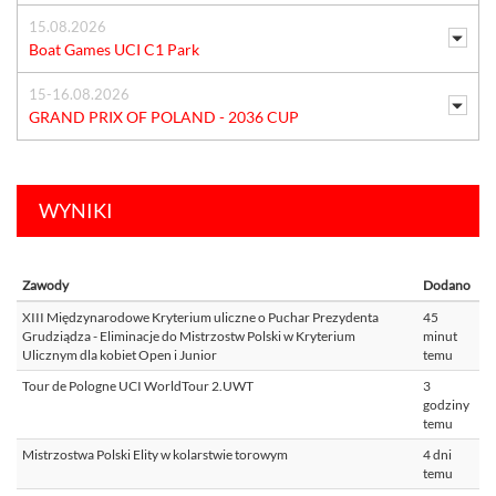
15.08.2026
Boat Games UCI C1 Park
15-16.08.2026
GRAND PRIX OF POLAND - 2036 CUP
WYNIKI
Zawody
Dodano
XIII Międzynarodowe Kryterium uliczne o Puchar Prezydenta
45
Grudziądza - Eliminacje do Mistrzostw Polski w Kryterium
minut
Ulicznym dla kobiet Open i Junior
temu
Tour de Pologne UCI WorldTour 2.UWT
3
godziny
temu
Mistrzostwa Polski Elity w kolarstwie torowym
4 dni
temu