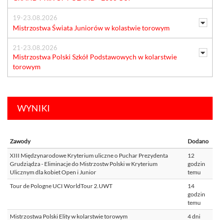
19-23.08.2026
Mistrzostwa Świata Juniorów w kolastwie torowym
21-23.08.2026
Mistrzostwa Polski Szkół Podstawowych w kolarstwie
torowym
WYNIKI
Zawody
Dodano
XIII Międzynarodowe Kryterium uliczne o Puchar Prezydenta
12
Grudziądza - Eliminacje do Mistrzostw Polski w Kryterium
godzin
Ulicznym dla kobiet Open i Junior
temu
Tour de Pologne UCI WorldTour 2.UWT
14
godzin
temu
Mistrzostwa Polski Elity w kolarstwie torowym
4 dni