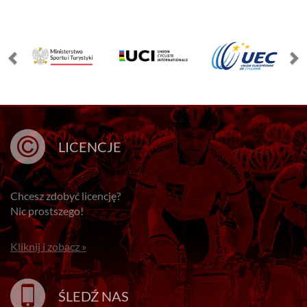
LICENCJE
Chcesz zdobyć licencję?
Nic prostszego!
Kliknij i zobacz »
ŚLEDŹ NAS