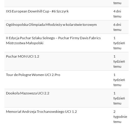
temu
IXS European Downhill Cup - #6 Szczyrk
4 dni
temu
Ogólnopolska Olimpiada Młodzieży w kolarstwie torowym
6 dni
temu
II Edycja Puchar Szlaku Solnego – Puchar Firmy Davis Fabrics
1
Mistrzostwa Małopolski
tydzień
temu
Puchar MON UCI 1.2
1
tydzień
temu
Tour de Pologne Women UCI 2.Pro
1
tydzień
temu
Dookoła Mazowsza UCI 2.2
1
tydzień
temu
Memoriał Andrzeja Trochanowskiego UCI 1.2
2
tygodnie
temu