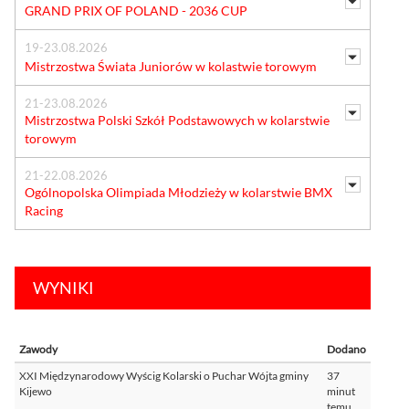
GRAND PRIX OF POLAND - 2036 CUP
19-23.08.2026
Mistrzostwa Świata Juniorów w kolastwie torowym
21-23.08.2026
Mistrzostwa Polski Szkół Podstawowych w kolarstwie
torowym
21-22.08.2026
Ogólnopolska Olimpiada Młodzieży w kolarstwie BMX
Racing
WYNIKI
Zawody
Dodano
XXI Międzynarodowy Wyścig Kolarski o Puchar Wójta gminy
37
Kijewo
minut
temu