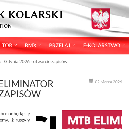
K KOLARSKI
TION
TOR
BMX
PRZEŁAJ
E-KOLARSTWO
r Gdynia 2026 - otwarcie zapisów
 ELIMINATOR
02 Marca 2026
 ZAPISÓW
tóre odbędą się
my, iż ruszyły