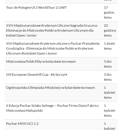
Tour de Pologne UCI WorldTour 2.UWT
17
godzin
temu
XVII Międzynarodowe Kryterium Uliczne Nagroda Gruczna -
22
Eliminacje do Mistrzostw Polski w Kryterium Ulicznym dla
godziny
kobiet Open i Junior
temu
XIII Międzynarodowe Kryterium uliczne o Puchar Prezydenta
1 dzień
Grudziądza - Eliminacje do Mistrzostw Polski w Kryterium
temu
Ulicznym dla kobiet Open i Junior
Mistrzostwa Polski Elity w kolarstwie torowym
5 dni
temu
IXS European Downhill Cup - #6 Szczyrk
5 dni
temu
Ogólnopolska Olimpiada Młodzieży w kolarstwie torowym
1
tydzień
temu
II Edycja Puchar Szlaku Solnego – Puchar Firmy Davis Fabrics
1
Mistrzostwa Małopolski
tydzień
temu
Puchar MON UCI 1.2
1
tydzień