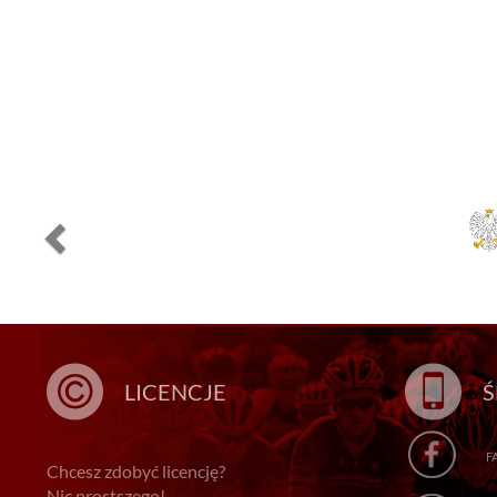
LICENCJE
Ś
F
Chcesz zdobyć licencję?
Nic prostszego!