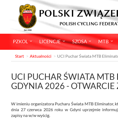
POLSKI ZWIĄZE
POLISH CYCLING FEDERA
PZKOL
LICENCJE
SZOSA
MTB
Start
Aktualności
UCI Puchar Świata MTB Eliminato
UCI PUCHAR ŚWIATA MTB
GDYNIA 2026 - OTWARCIE
W imieniu organizatora Pucharu Świata MTB Eliminator, k
dnia 27 czerwca 2026 roku w Gdyni uprzejmie informuje
zapisy na w/w wyścig.