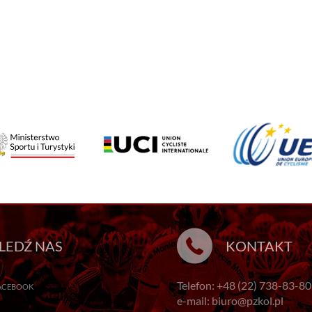
LEDŹ NAS
KONTAKT
Telefon: +48 (22) 738-83-80
ACEBOOK
e-mail: biuro@pzkol.pl